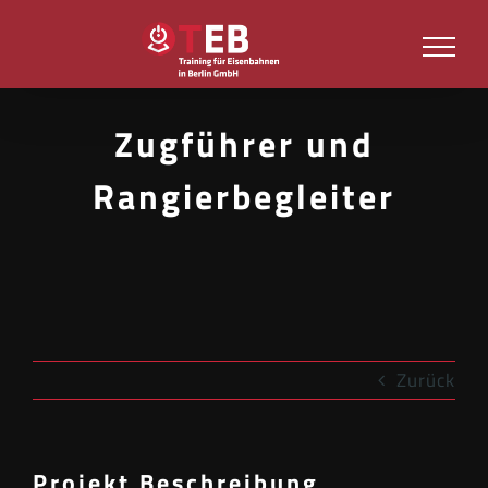
Zum
Inhalt
springen
Zugführer und
Rangierbegleiter
Zurück
Projekt Beschreibung