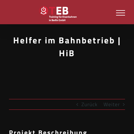
Zum
Inhalt
springen
Helfer im Bahnbetrieb |
HiB
Zurück
Weiter
Projekt Beschreibung