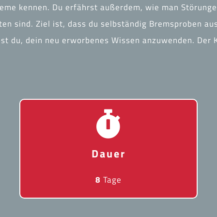
teme kennen. Du erfährst außerdem, wie man Störung
en sind. Ziel ist, dass du selbständig Bremsproben au
übst du, dein neu erworbenes Wissen anzuwenden. Der 
Dauer
8
Tage