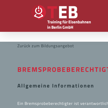
Zum
Inhalt
springen
Zurück zum Bildungsangebot
BREMSPROBEBERECHTIG
Allgemeine Informationen
Ein Bremsprobeberechtigter ist verantwortlic